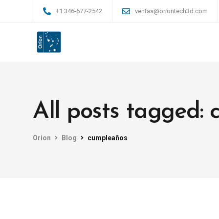
+1 346-677-2542
ventas@oriontech3d.com
All posts tagged:
Orion
Blog
cumpleaños