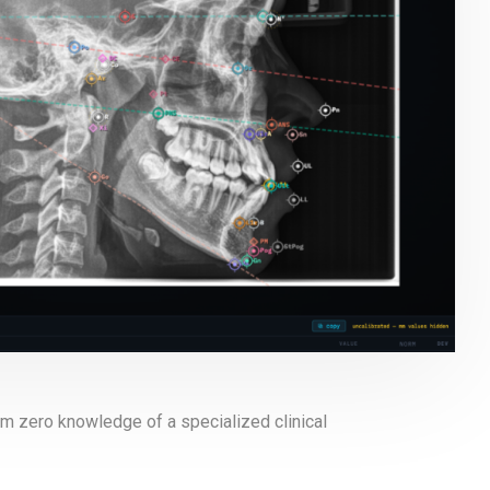
rom zero knowledge of a specialized clinical