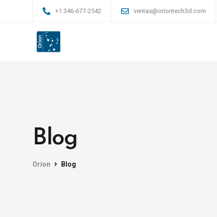
+1 346-677-2542
ventas@oriontech3d.com
Blog
Orion
Blog