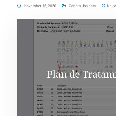
November 16, 2020
General
,
Insights
No c