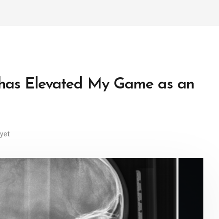
 has Elevated My Game as an
yet