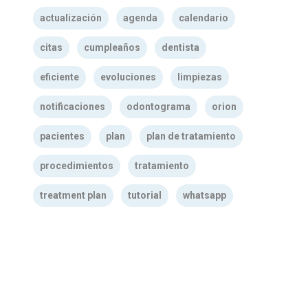
actualización
agenda
calendario
citas
cumpleaños
dentista
eficiente
evoluciones
limpiezas
notificaciones
odontograma
orion
pacientes
plan
plan de tratamiento
procedimientos
tratamiento
treatment plan
tutorial
whatsapp